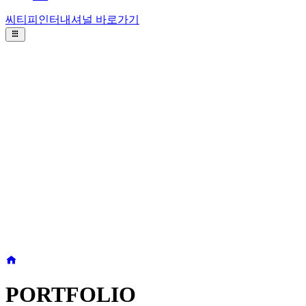
씨티피인터내셔널 바로가기
PORTFOLIO
(주)코틴기획은 클라이언트의 과제에 대해 확실한 문제해결
능력과
혁신적인 크리에이티브를 기반으로 차원이 다른 행사 토털 솔
루션을 제공합니다.
PORTFOLIO